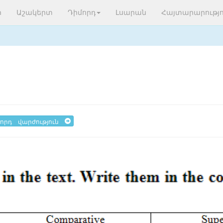
ր
Աշակերտ
Դիմորդ
Լսարան
Հայտարարությո
որդ վարժություն