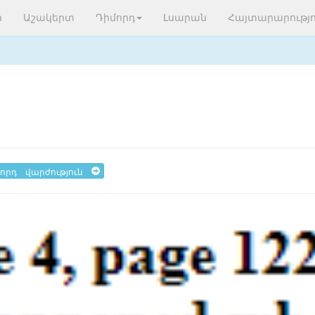
ր
Աշակերտ
Դիմորդ
Լսարան
Հայտարարությո
որդ վարժություն