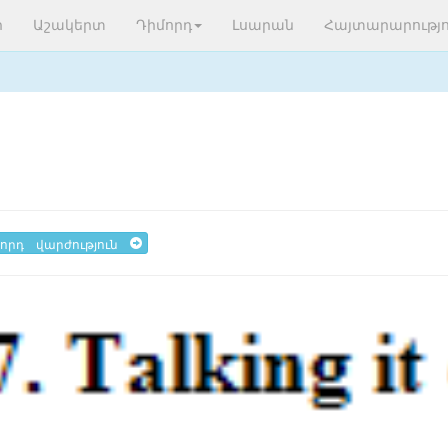
ր
Աշակերտ
Դիմորդ
Լսարան
Հայտարարությո
որդ վարժություն