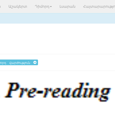
ր
Աշակերտ
Դիմորդ
Լսարան
Հայտարարությո
որդ վարժություն