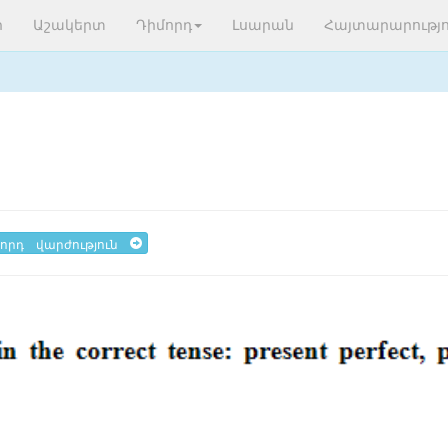
ր
Աշակերտ
Դիմորդ
Լսարան
Հայտարարությո
որդ վարժություն