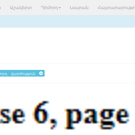
ր
Աշակերտ
Դիմորդ
Լսարան
Հայտարարությո
որդ վարժություն