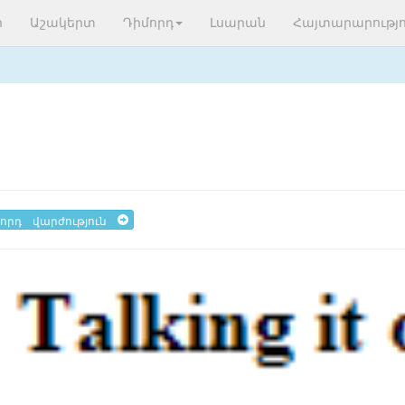
ր
Աշակերտ
Դիմորդ
Լսարան
Հայտարարությո
որդ վարժություն